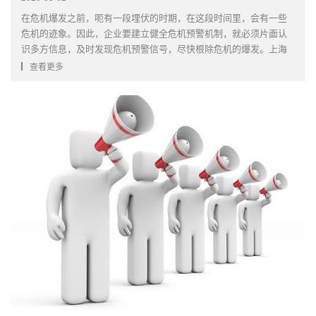
在危机爆发之前，呃有一段埋伏的时期，在这段时间里，会有一些
危机的迹象。因此，企业要建立健全危机预警机制，就必须片面认
识多方信息，及时发现危机预警信号，尽快根除危机的爆发。上海
活动策划公司通知您，这场公关危机通常是在一定的时间和空间内
查看更多
突然爆发，人们措手不及。而此时的危机往往使企业陷入混乱，即
会给企业造···