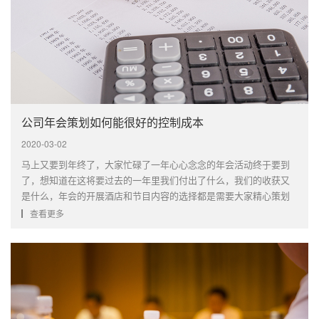
公司年会策划如何能很好的控制成本
2020-03-02
马上又要到年终了，大家忙碌了一年心心念念的年会活动终于要到
了，想知道在这将要过去的一年里我们付出了什么，我们的收获又
是什么，年会的开展酒店和节目内容的选择都是需要大家精心策划
的，但其中面临的一个大问题就是年会的费用成本如何安排控制。
查看更多
虽然也比较注重大家的情感体验，但是不管如何一场活动下来的费
用成本仍需···