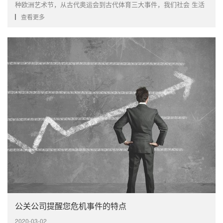
种欧洲艺术节，从古代奥运会到古代体育三大事件，我们社会 生活
充满了丰富多彩的活动。 在新世纪，大型活动受到更多关注。 官方
查看更多
文明节日和艺术节不断涌现。 企业的各种展览和投资活动已被撤
销。 ···
公关公司提醒您危机事件的特点
2020-03-02