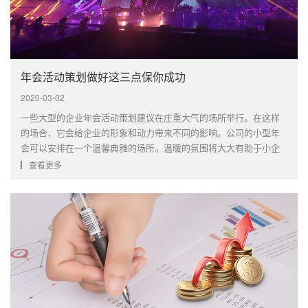
年会活动策划做好这三点保你成功
2020-03-02
一些大型的企业年会活动策划建议在庄重大气的场所举行。在这样
的场合，它会给企业的形象和动力带来不同的影响。公司的小型年
会可以安排在一个温馨典雅的场所。温暖的氛围将大大有助于小企
业的整体经营，创造更好的氛围。但是当活动策划公司要举办大型
查看更多
上海年会策划时，需要注意哪些问题呢?首先如果你想要做一个成功
的年会，最···