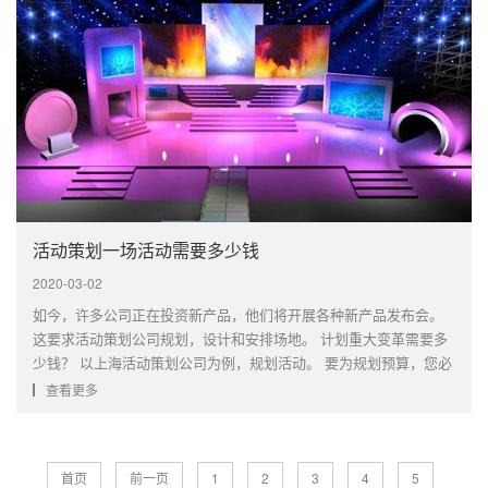
活动策划一场活动需要多少钱
2020-03-02
如今，许多公司正在投资新产品，他们将开展各种新产品发布会。
这要求活动策划公司规划，设计和安排场地。 计划重大变革需要多
少钱？ 以上海活动策划公司为例，规划活动。 要为规划预算，您必
须首先考虑以下几个方面：第一，了解预算计划首先，我们必须停
查看更多
止对整个活动的评估，计划详细的详细预算，包括几个项目，每个
项目将···
首页
前一页
1
2
3
4
5