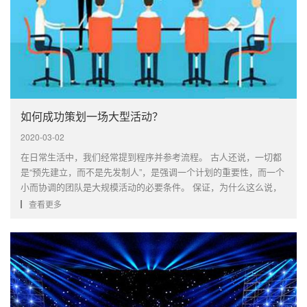
如何成功策划一场大型活动？
2020-03-02
在日常生活中，我们经常提到程序并参考流程。 古人还说，一切都
是“预先建立，而不是先发制人”，是强调一个计划的重要性，而一个
小而协调的团队是大规模活动的必要条件。 保证，为什么这么说，
下面上海年会策划公司就带大家一起来看看。第一个要求是确定活
查看更多
动的目的和活动的风格。 在制定初始预算后，应开始将合同中的决
议的···