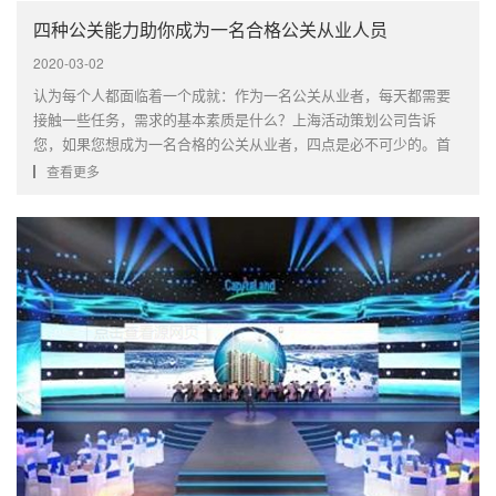
四种公关能力助你成为一名合格公关从业人员
2020-03-02
认为每个人都面临着一个成就：作为一名公关从业者，每天都需要
接触一些任务，需求的基本素质是什么？上海活动策划公司告诉
您，如果您想成为一名合格的公关从业者，四点是必不可少的。首
先是表达能力。 这可以说是一种基础人才，也是公关行业的重要人
查看更多
才。 因为这是一个公关从业者，每天都需要停止与不同的人沟通和
沟通。 ···