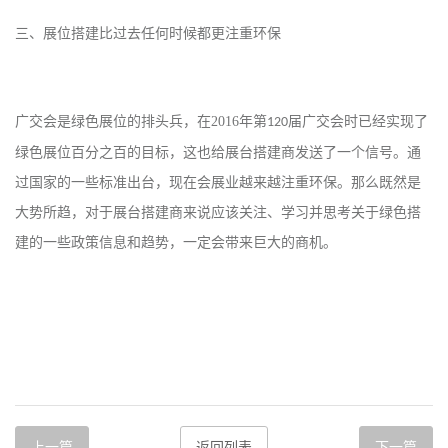
三、展位搭建比过去任何时候都更注重环保
广交会是绿色展位的排头兵，在
2016
年第
届广交会时已经实现了
120
绿色展位百分之百的目标，这也给展台搭建商发送了一个信号。通
过国家的一些标准出台，现在会展业越来越注重环保。那么既然是
大势所趋，对于展台搭建商来说应该关注、学习并思考关于绿色搭
建的一些政策信息和趋势，一定会带来巨大的商机。
上一篇
返回列表
下一篇