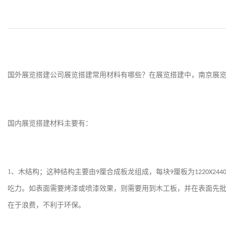
国外展览搭建公司展览搭建常用材料有哪些？在展览搭建中，
南京
展
国内展览搭建材料主要有：
1
、木结构；这种结构主要由
厘合成板龙组成，每块
厘板为
9
9
1220X244
吃力。如表面需要烤漆或喷漆效果，则需要用到木工板，并在表面先
在于浪费，不利于环保。