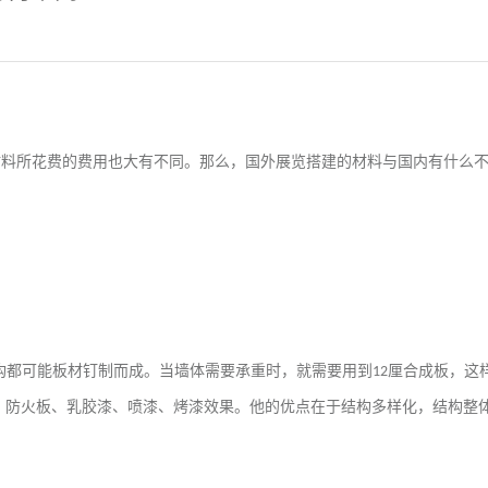
材料所花费的费用也大有不同。那么，国外展览搭建的材料与国内有什么
构都可能板材钉制而成。当墙体需要承重时，就需要用到
厘合成板，这
12
、防火板、乳胶漆、喷漆、烤漆效果。他的优点在于结构多样化，结构整