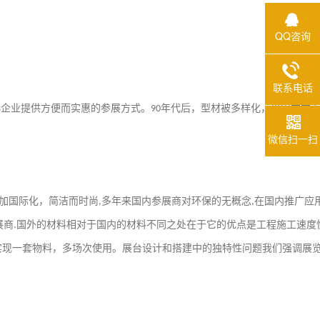
QQ咨询
联系电话
小企业提供方便而实惠的参展方式。
年代后，型材被多样化，以铝方柱
90
微信扫一扫
加国际化，简洁而时尚
多年来国内参展商对环保的无概念
在国内推广应
,
,
展商
国外的材料相对于国内的材料不同之处在于它的优点是工程施工速度
.
实现一套物料，多场次使用。展台设计和搭建中的独特性问题我们强调展