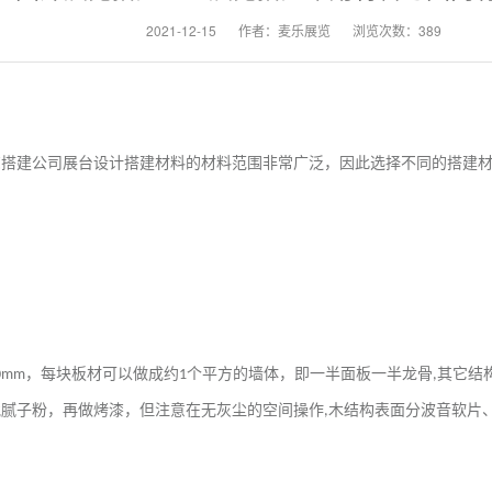
2021-12-15
作者：麦乐展览
浏览次数：389
览搭建公司展台设计搭建材料的材料范围非常广泛，因此选择不同的搭建
，每块板材可以做成约
个平方的墙体，即一半面板一半龙骨
其它结
0mm
1
,
批腻子粉，再做烤漆，但注意在无灰尘的空间操作
木结构表面分波音软片
,