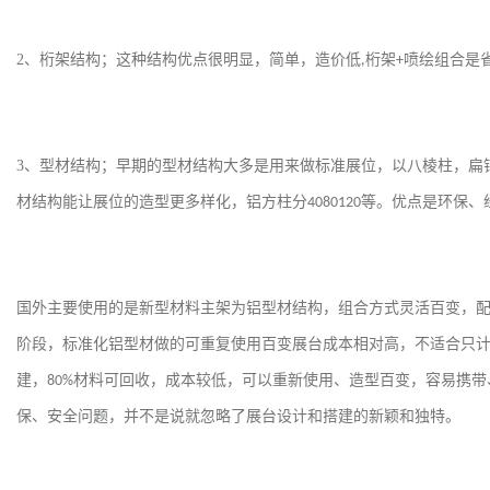
2
、桁架结构；这种结构优点很明显，简单，造价低
桁架
喷绘组合是
,
+
3
、型材结构；早期的型材结构大多是用来做标准展位，以八棱柱，扁
材结构能让展位的造型更多样化，铝方柱分
等。优点是环保、
4080120
国外主要使用的是新型材料主架为铝型材结构，组合方式灵活百变，
阶段，标准化铝型材做的可重复使用百变展台成本相对高，不适合只
建，
材料可回收，成本较低，可以重新使用、造型百变，容易携带
80%
保、安全问题，并不是说就忽略了展台设计和搭建的新颖和独特。