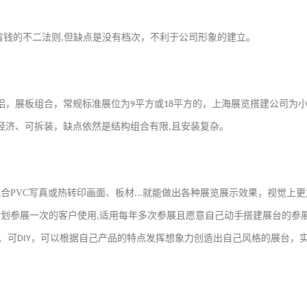
省钱的不二法则
但缺点是没有档次，不利于公司形象的建立。
,
铝，展板组合，常规标准展位为
平方或
平方的，上海展览搭建公司为
9
18
经济、可拆装，缺点依然是结构组合有限
且安装复杂。
,
配合
PVC
写真或热转印画面、板材
就能做出各种展览展示效果，视觉上更
...
计划参展一次的客户使用
适用每年多次参展且愿意自己动手搭建展台的参
,
、可
，可以根据自己产品的特点发挥想象力创造出自己风格的展台，
DIY