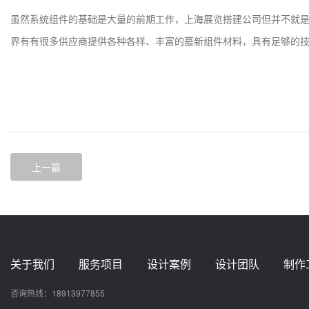
虽然系统组件的基础是大量的前期工作，上海展览搭建公司但并不就
界有有很多供应商提供各种各样、丰富的蕞新组件材料，具有足够的
上一篇
关于我们
服务项目
设计案例
设计团队
制作
咨询热线：18913977855