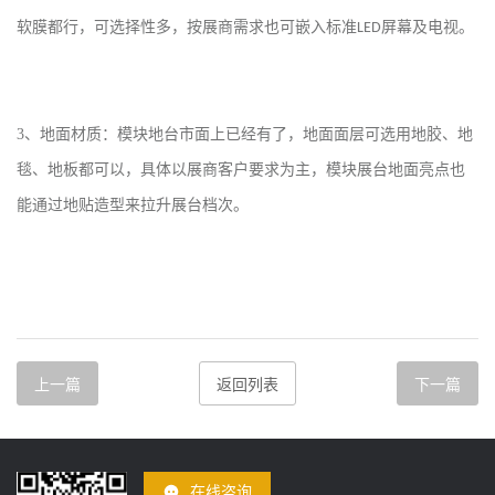
软膜都行，可选择性多，按展商需求也可嵌入标准
屏幕及电视。
LED
3
、地面材质：模块地台市面上已经有了，地面面层可选用地胶、地
毯、地板都可以，具体以展商客户要求为主，模块展台地面亮点也
能通过地贴造型来拉升展台档次。
上一篇
返回列表
下一篇
在线咨询