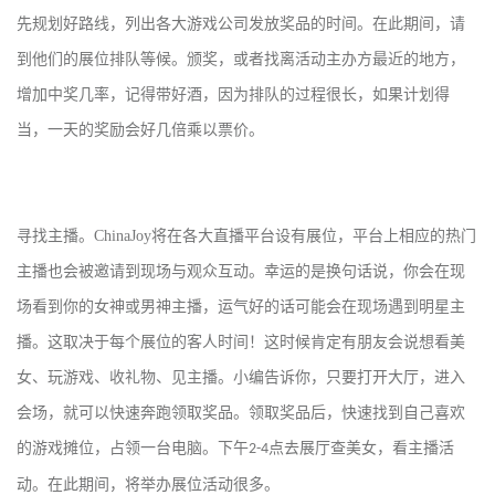
先规划好路线，列出各大游戏公司发放奖品的时间。在此期间，请
到他们的展位排队等候。颁奖，或者找离活动主办方最近的地方，
增加中奖几率，记得带好酒，因为排队的过程很长，如果计划得
当，一天的奖励会好几倍乘以票价。
寻找主播。
ChinaJoy
将在各大直播平台设有展位，平台上相应的热门
主播也会被邀请到现场与观众互动。幸运的是换句话说，你会在现
场看到你的女神或男神主播，运气好的话可能会在现场遇到明星主
播。这取决于每个展位的客人时间！这时候肯定有朋友会说想看美
女、玩游戏、收礼物、见主播。小编告诉你，只要打开大厅，进入
会场，就可以快速奔跑领取奖品。领取奖品后，快速找到自己喜欢
的游戏摊位，占领一台电脑。下午
点去展厅查美女，看主播活
2-4
动。在此期间，将举办展位活动很多。