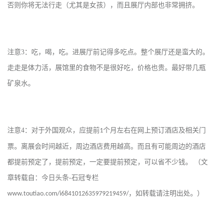
否则你将无法行走（尤其是女孩），而且展厅内部也非常拥挤。
注意
3
：吃，喝，吃。进展厅前记得多吃点。整个展厅还是蛮大的。
走走是体力活，展馆里的食物不是很好吃，价格也贵。最好带几瓶
矿泉水。
注意
4
：对于外国观众，应提前
个月左右在网上预订酒店及相关门
1
票。离展会时间越近，周边酒店费用越高
。
而且有可能周边的酒店
都提前预定了，提前预定，一定要提前预定，可以省不少钱。
（文
章转载自：今日头条
-
石冠专栏
，如转载请注明出处。）
www.toutiao.com/i6841012635979219459/