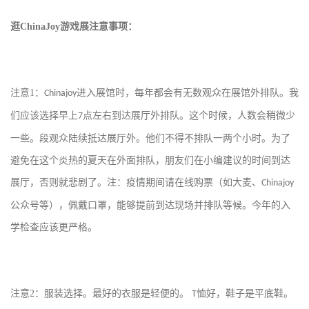
逛
ChinaJoy
游戏展注意事项：
注意
1
：
进入展馆时，每年都会有无数观众在展馆外排队。我
Chinajoy
们应该选择早上
点左右到达展厅外排队。这个时候，人数会稍微少
7
一些。段观众陆续抵达展厅外。他们不得不排队一两个小时。为了
避免在这个炎热的夏天在外面排队，朋友们在小编建议的时间到达
展厅，否则就悲剧了。注：疫情期间请在线购票（如大麦、
Chinajoy
公众号等），佩戴口罩，能够提前到达现场并排队等候。今年的入
学检查应该更严格。
注意
2
：服装选择。最好的衣服是轻便的。
恤好，鞋子是平底鞋。
T