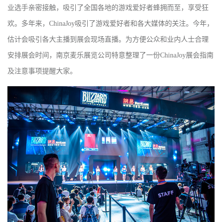
业选手亲密接触，吸引了全国各地的游戏爱好者蜂拥而至，享受狂
欢。多年来，
ChinaJoy
吸引了游戏爱好者和各大媒体的关注。今年，
估计会吸引各大主播到展会现场直播。为方便公众和业内人士合理
安排展会时间，
南京麦乐展览公司
特意整理了一份
ChinaJoy
展会指南
及注意事项提醒大家。